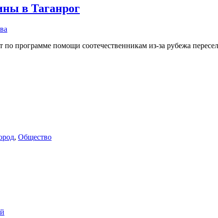
ины в Таганрог
ва
ет по программе помощи соотечественникам из-за рубежа пересе
ород
,
Общество
ий