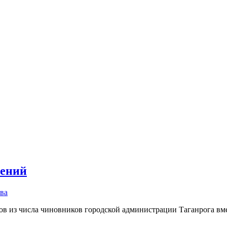
шений
ва
ов из числа чиновников городской администрации Таганрога вм