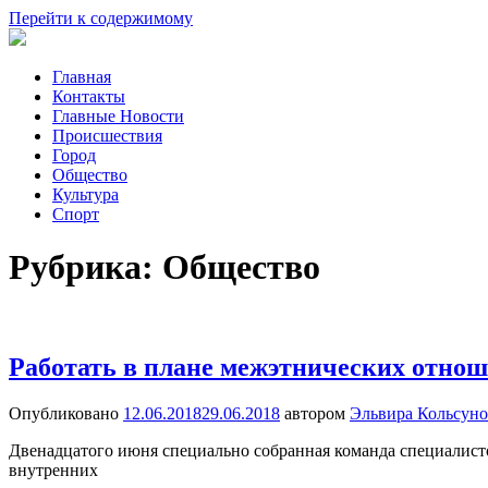
Перейти к содержимому
Новости
Общество,
Главная
Таганрога
Происшествия,
Контакты
Спорт,
Главные Новости
Новости
Происшествия
Города
Город
Общество
Культура
Спорт
Рубрика: Общество
Работать в плане межэтнических отно
Опубликовано
12.06.2018
29.06.2018
автором
Эльвира Кольсуно
Двенадцатого июня специально собранная команда специалист
внутренних