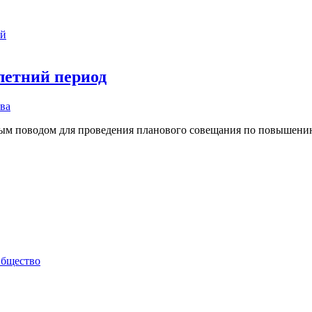
ий
летний период
ва
йным поводом для проведения планового совещания по повышен
бщество