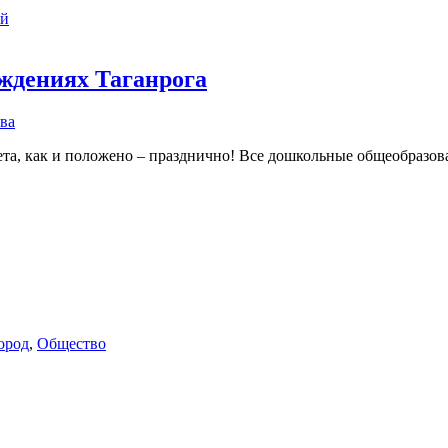
ий
ждениях Таганрога
ва
та, как и положено – празднично! Все дошкольные общеобразов
ород
,
Общество