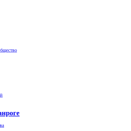
бщество
ий
анроге
ва