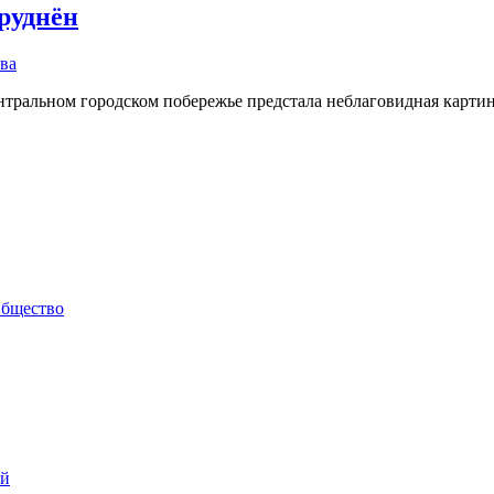
руднён
ва
тральном городском побережье предстала неблаговидная картин
бщество
ий