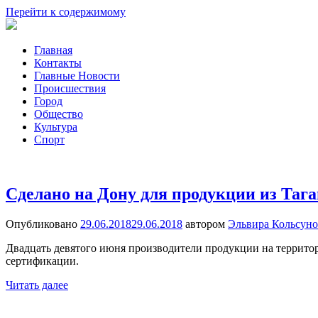
Перейти к содержимому
Общество,
Главная
Новости
Происшествия,
Контакты
Спорт,
Главные Новости
Таганрога
Новости
Происшествия
Города
Город
Общество
Культура
Спорт
Сделано на Дону для продукции из Таг
Опубликовано
29.06.2018
29.06.2018
автором
Эльвира Кольсуно
Двадцать девятого июня производители продукции на террито
сертификации.
Читать далее