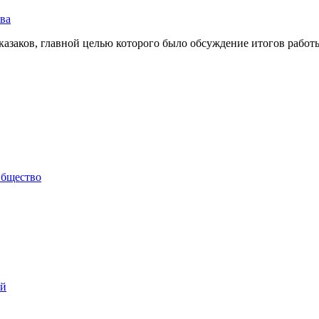
ва
казаков, главной целью которого было обсуждение итогов рабо
бщество
ий