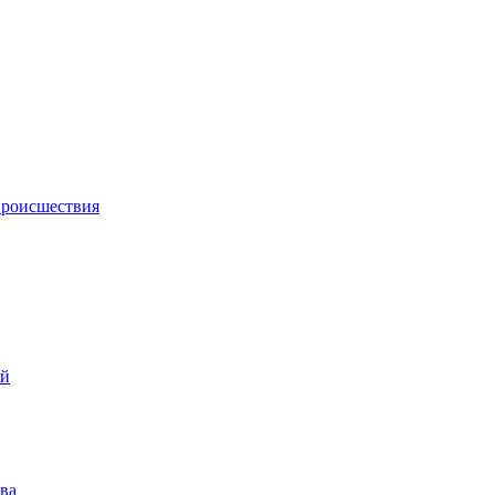
роисшествия
ий
ва