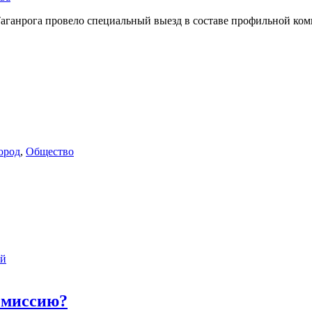
Таганрога провело специальный выезд в составе профильной ко
ород
,
Общество
ий
 миссию?