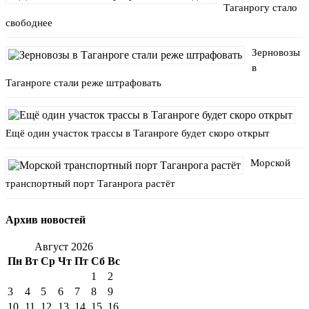
Таганрогу стало
свободнее
Зерновозы
в
Таганроге стали реже штрафовать
Ещё один участок трассы в Таганроге будет скоро открыт
Морской
транспортный порт Таганрога растёт
Архив новостей
Август 2026
Пн
Вт
Ср
Чт
Пт
Сб
Вс
1
2
3
4
5
6
7
8
9
10
11
12
13
14
15
16