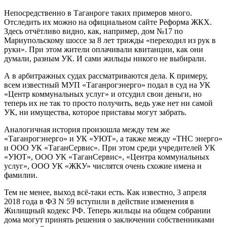
Непосредственно в Таганроге таких примеров много.
Отследить их можно на официальном сайте Реформа ЖКХ.
Здесь отчётливо видно, как, например, дом №17 по
Мариупольскому шоссе за 8 лет трижды «переходил из рук в
руки». При этом жители оплачивали квитанции, как они
думали, разным УК. И сами жильцы никого не выбирали.
А в арбитражных судах рассматриваются дела. К примеру,
всем известный МУП «Таганрогэнерго» подал в суд на УК
«Центр коммунальных услуг» и отсудил свои деньги, но
теперь их не так то просто получить, ведь уже нет ни самой
УК, ни имущества, которое приставы могут забрать.
Аналогичная история произошла между тем же
«Таганрогэнерго» и УК «УЮТ», а также между «ТНС энерго»
и ООО УК «ТаганСервис». При этом среди учредителей УК
«УЮТ», ООО УК «ТаганСервис», «Центра коммунальных
услуг», ООО УК «ЖКУ» числятся очень схожие имена и
фамилии.
Тем не менее, выход всё-таки есть. Как известно, 3 апреля
2018 года в ФЗ N 59 вступили в действие изменения в
Жилищный кодекс РФ. Теперь жильцы на общем собрании
дома могут принять решения о заключении собственниками