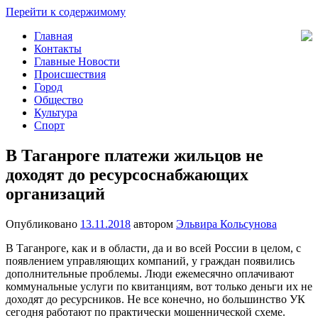
Перейти к содержимому
Главная
Новости
Общество,
Контакты
Таганрога
Происшествия,
Главные Новости
Спорт,
Происшествия
Новости
Город
Города
Общество
Культура
Спорт
В Таганроге платежи жильцов не
доходят до ресурсоснабжающих
организаций
Опубликовано
13.11.2018
автором
Эльвира Кольсунова
В Таганроге, как и в области, да и во всей России в целом, с
появлением управляющих компаний, у граждан появились
дополнительные проблемы. Люди ежемесячно оплачивают
коммунальные услуги по квитанциям, вот только деньги их не
доходят до ресурсников. Не все конечно, но большинство УК
сегодня работают по практически мошеннической схеме.