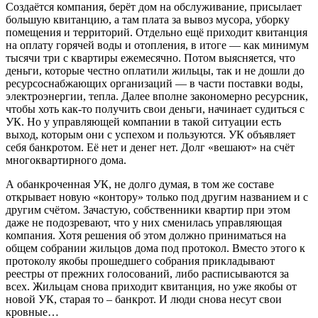
Создаётся компания, берёт дом на обслуживание, присылает
большую квитанцию, а там плата за вывоз мусора, уборку
помещения и территорий. Отдельно ещё приходит квитанция
на оплату горячей воды и отопления, в итоге — как минимум
тысячи три с квартиры ежемесячно. Потом выясняется, что
деньги, которые честно оплатили жильцы, так и не дошли до
ресурсоснабжающих организаций — в части поставки воды,
электроэнергии, тепла. Далее вполне закономерно ресурсник,
чтобы хоть как-то получить свои деньги, начинает судиться с
УК. Но у управляющей компании в такой ситуации есть
выход, которым они с успехом и пользуются. УК объявляет
себя банкротом. Её нет и денег нет. Долг «вешают» на счёт
многоквартирного дома.
А обанкроченная УК, не долго думая, в том же составе
открывает новую «контору» только под другим названием и с
другим счётом. Зачастую, собственники квартир при этом
даже не подозревают, что у них сменилась управляющая
компания. Хотя решения об этом должно приниматься на
общем собрании жильцов дома под протокол. Вместо этого к
протоколу якобы прошедшего собрания прикладывают
реестры от прежних голосований, либо расписываются за
всех. Жильцам снова приходит квитанция, но уже якобы от
новой УК, старая то – банкрот. И люди снова несут свои
кровные…