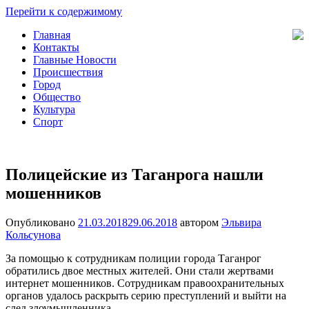
Перейти к содержимому
Главная
Новости
Общество,
Контакты
Таганрога
Происшествия,
Главные Новости
Спорт,
Происшествия
Новости
Город
Города
Общество
Культура
Спорт
Полицейские из Таганрога нашли
мошенников
Опубликовано
21.03.2018
29.06.2018
автором
Эльвира
Кольсунова
За помощью к сотрудникам полиции города Таганрог
обратились двое местных жителей. Они стали жертвами
интернет мошенников. Сотрудникам правоохранительных
органов удалось раскрыть серию преступлений и выйти на
след злоумышленника.