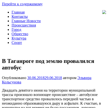
Перейти к содержимому
Главная
Новости
Общество,
Контакты
Таганрога
Происшествия,
Главные Новости
Спорт,
Происшествия
Новости
Город
Города
Общество
Культура
Спорт
В Таганроге под землю провалился
автобус
Опубликовано
30.06.2018
29.06.2018
автором
Эльвира
Кольсунова
Двадцать девятого июня на территории муниципальной
трассы произошло вопиющее происшествие – автобусное
транспортное средство провалилось передней частью в
неожиданно образовавшуюся дыру в асфальте. К счастью, в
маршрутке на тот момент не было пассажиров, дорожно-