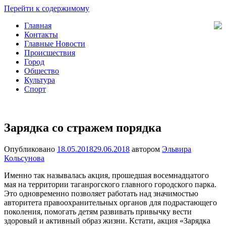
Перейти к содержимому
Главная
Новости
Общество,
Контакты
Таганрога
Происшествия,
Главные Новости
Спорт,
Происшествия
Новости
Город
Города
Общество
Культура
Спорт
Зарядка со стражем порядка
Опубликовано
18.05.2018
29.06.2018
автором
Эльвира
Кольсунова
Именно так называлась акция, прошедшая восемнадцатого
мая на территории таганрогского главного городского парка.
Это одновременно позволяет работать над значимостью
авторитета правоохранительных органов для подрастающего
поколения, помогать детям развивать привычку вести
здоровый и активный образ жизни. Кстати, акция «Зарядка